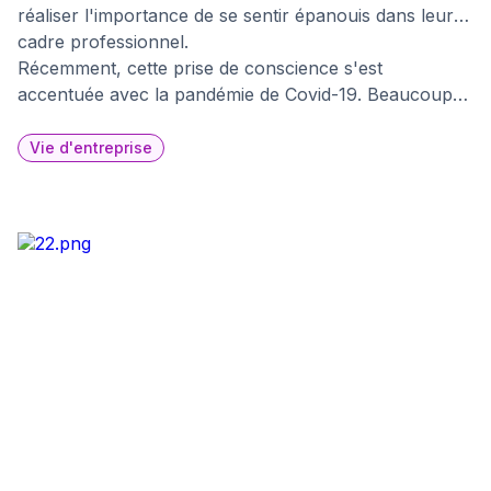
réaliser l'importance de se sentir épanouis dans leur
cadre professionnel.
Récemment, cette prise de conscience s'est
accentuée avec la pandémie de Covid-19. Beaucoup
de personnes, ayant découvert les avantages du
télétravail, éprouvent désormais le désir de retrouver
Vie d'entreprise
dans leur entreprise un environnement tout aussi
agréable et motivant.