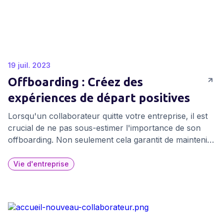
19 juil. 2023
Offboarding : Créez des
expériences de départ positives
Lorsqu'un collaborateur quitte votre entreprise, il est
crucial de ne pas sous-estimer l'importance de son
offboarding. Non seulement cela garantit de maintenir
de bonnes relations avec le départ du collaborateur,
mais cela renforce également votre marque
Vie d'entreprise
employeur et crée une atmosphère harmonieuse au
sein de votre équipe. Dans cet article, partons à la
découverte de l'art de l'offboarding et apprenons
comment réussir cette transition en suivant une feuille