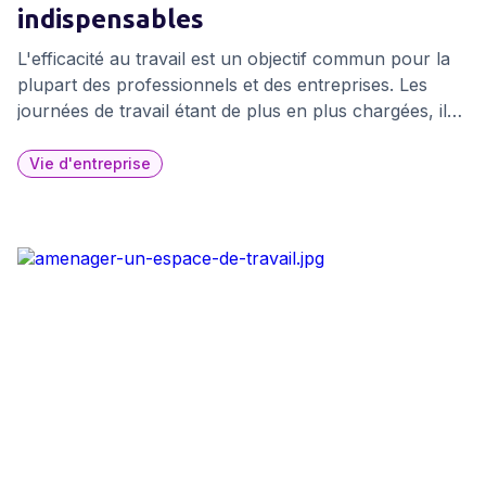
indispensables
L'efficacité au travail est un objectif commun pour la
plupart des professionnels et des entreprises. Les
journées de travail étant de plus en plus chargées, il
peut être difficile de rester organisé / concentré tout
au long de celle-ci. Heureusement, il existe des outils
Vie d'entreprise
et des applications qui peuvent aider à maximiser votre
productivité au travail. Découvrons-les ensemble !