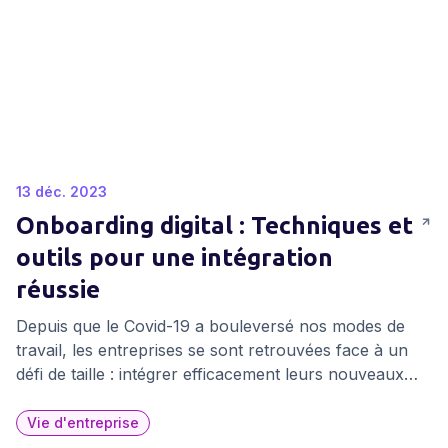
13 déc. 2023
Onboarding digital : Techniques et
outils pour une intégration
réussie
Depuis que le Covid-19 a bouleversé nos modes de
travail, les entreprises se sont retrouvées face à un
défi de taille : intégrer efficacement leurs nouveaux
collaborateurs à distance. Alors que la pandémie
semble être un lointain souvenir, le télétravail et les
Vie d'entreprise
postes en full remote restent une réalité très actuelle