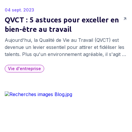
04 sept. 2023
QVCT : 5 astuces pour exceller en
bien-être au travail
Aujourd'hui, la Qualité de Vie au Travail (QVCT) est
devenue un levier essentiel pour attirer et fidéliser les
talents. Plus qu'un environnement agréable, il s'agit de
cultiver un lieu de travail épanouissant et stimulant.
Aujourd'hui nous vous dévoilons cinq conseils pour
Vie d'entreprise
vous aider à transformer votre entreprise en modèle
de bien-être.