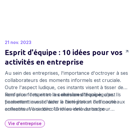
21 nov. 2023
Esprit d'équipe : 10 idées pour vos
activités en entreprise
Au sein des entreprises, l'importance d'octroyer à ses
collaborateurs des moments informels est cruciale.
Outre l'aspect ludique, ces instants visent à tisser des
liens plus forts entre les membres d'une équipe. Ils
Renforcer l'esprit et la
cohésion d'équipe
, c'est
permettent aussi d'aider à l'intégration des nouveaux
finalement investir dans le bien-être et l'efficacité
arrivants et à se découvrir au-delà du cadre
collective. Voici donc 10 idées innovantes pour
professionnel.
dynamiser l'esprit d'équipe au sein de votre entreprise.
Vie d'entreprise