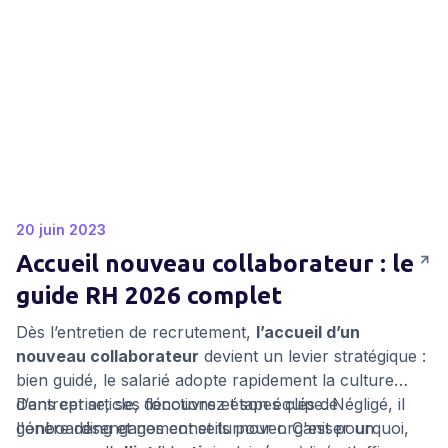
de route bien établie.
20 juin 2023
Accueil nouveau collaborateur : le
guide RH 2026 complet
Dès l’entretien de recrutement,
l’accueil d’un
nouveau collaborateur
devient un levier stratégique :
bien guidé, le salarié adopte rapidement la culture
d’entreprise, ses fonctions et son équipe. Négligé, il
Dans cet article, découvrez étapes clés de
génère désengagement et turnover. C'est pourquoi,
l'onboarding et nos conseils pour organiser un