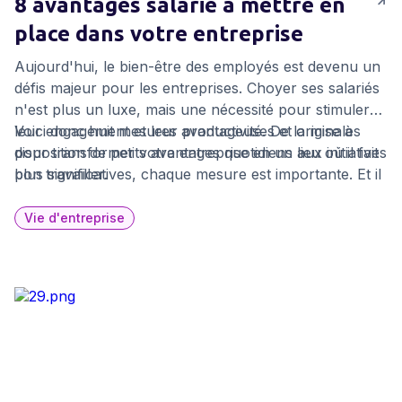
8 avantages salarié à mettre en
place dans votre entreprise
Aujourd'hui, le bien-être des employés est devenu un
défis majeur pour les entreprises. Choyer ses salariés
n'est plus un luxe, mais une nécessité pour stimuler
leur engagement et leur productivité. De la mise à
Voici donc huit mesures avantageuses et originales
disposition de petits avantages quotidiens aux initiatives
pour transformer votre entreprise en un lieu où il fait
plus significatives, chaque mesure est importante. Et il
bon travailler.
ne s'agit pas simplement de leur offrir des avantages,
mais aussi de créer une culture d'entreprise où
Vie d'entreprise
chacun se sent reconnu et valorisé.