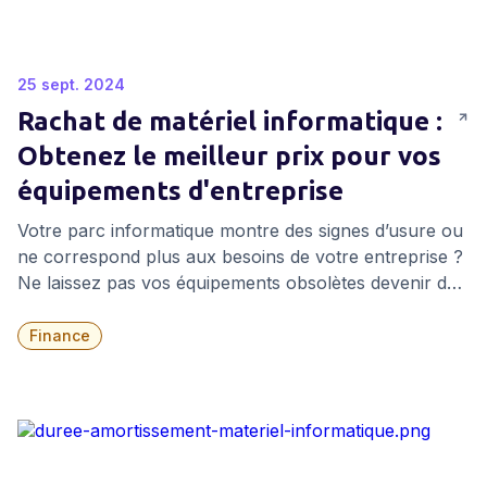
25 sept. 2024
Rachat de matériel informatique :
Obtenez le meilleur prix pour vos
équipements d'entreprise
Votre parc informatique montre des signes d’usure ou
ne correspond plus aux besoins de votre entreprise ?
Ne laissez pas vos équipements obsolètes devenir des
contraintes. Grâce à notre service de rachat de
matériel informatique, transformez vos anciens
Finance
appareils en une opportunité pour adopter une
solution flexible et moderne : la location informatique.
Nous rachetons vos ordinateurs, serveurs,
imprimantes, tablettes et smartphones, qu’ils soient
usagés ou en fin de vie, tout en garantissant une