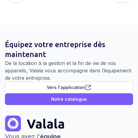
changement dans votre comptabilité. C'est là
qu'intervient un concept qui peut sembler déroutant
au premier abord : l'amortissement. Dans cet article,
nous allons décortiquer ensemble la notion
d’amortissement du matériel informatique et, pas à
pas, nous vous aiderons à acquérir une
Équipez votre entreprise dès
compréhension profonde de cette pratique financière
maintenant
essentielle.
De la location à la gestion et la fin de vie de vos
appareils, Valala vous accompagne dans l’équipement
de votre entreprise.
Vers l'application
Notre catalogue
Vous avez l'
équipe
,