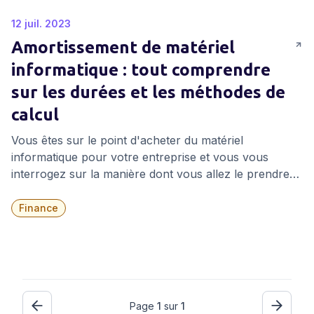
12 juil. 2023
Amortissement de matériel
informatique : tout comprendre
sur les durées et les méthodes de
calcul
Vous êtes sur le point d'acheter du matériel
informatique pour votre entreprise et vous vous
interrogez sur la manière dont vous allez le prendre
en compte dans votre comptabilité ? Vous n'êtes pas
seul, cette question est dans l’esprit de tous les
Finance
entrepreneurs qui doivent s’équiper et faire évoluer
leur entreprise. Oui, il est indéniable qu'investir dans
du matériel informatique de haute qualité est crucial
pour votre entreprise. Cependant, vos appareils vont
perdre de la valeur au fil du temps et vous devez
Page
1
sur
1
trouver une manière de rendre compte de ce