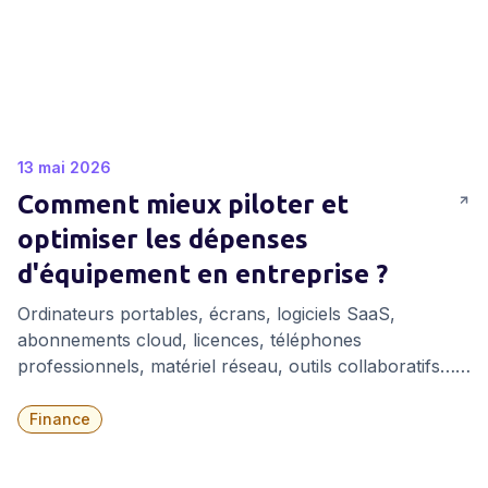
13 mai 2026
Comment mieux piloter et
optimiser les dépenses
d'équipement en entreprise ?
Ordinateurs portables, écrans, logiciels SaaS,
abonnements cloud, licences, téléphones
professionnels, matériel réseau, outils collaboratifs…
Les dépenses IT occupent aujourd’hui une place
cruciale dans le budget des entreprises. Pourtant,
Finance
entre les achats réalisés dans l’urgence, le manque de
suivi des équipements, les notes de frais mal gérées et