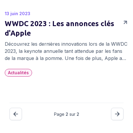
13 juin 2023
WWDC 2023 : Les annonces clés
d'Apple
Découvrez les dernières innovations lors de la WWDC
2023, la keynote annuelle tant attendue par les fans
de la marque à la pomme. Une fois de plus, Apple a
repoussé les limites de la technologie pour offrir des
expériences incroyables à ses utilisateurs. Voici un
Actualités
aperçu des annonces majeures qui ont captivé le
public cette année.
Page
2
sur
2