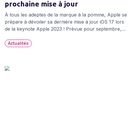
prochaine mise à jour
À tous les adeptes de la marque à la pomme, Apple se
prépare à dévoiler sa dernière mise à jour iOS 17 lors
de la keynote Apple 2023 ! Prévue pour septembre,
cette nouvelle version apporte un vent de fraîcheur
aux utilisateurs, regorgeant de fonctionnalités inédites
Actualités
et de changements majeurs.