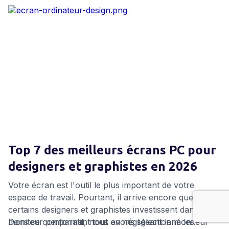
de travail opérationnel dès le premier jour
laisser au hasard.
.
Top 7 des meilleurs écrans PC pour
designers et graphistes en 2026
Votre écran est l'outil le plus important de votre
espace de travail. Pourtant, il arrive encore que
certains designers et graphistes investissent dans un
moniteur performant tout en négligeant le moniteur
Dans ce comparatif, nous avons sélectionné les