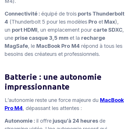
M4).
Connectivité :
équipé de trois
ports Thunderbolt
4
(Thunderbolt 5 pour les modèles
Pro
et
Max
),
un
port HDMI
, un emplacement pour
carte SDXC
,
une
prise casque 3,5 mm
et la
recharge
MagSafe
, le
MacBook Pro
M4
répond à tous les
besoins des créateurs et professionnels.
Batterie : une autonomie
impressionnante
L’autonomie reste une force majeure du
MacBook
Pro M4
, dépassant les attentes :
Autonomie :
il offre
jusqu’à 24 heures
de
streaming vidéo.
Une autonomie record qui