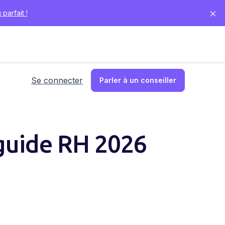
×
parfait !
Se connecter
Parler à un conseiller
 guide RH 2026