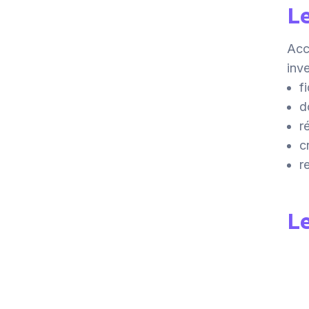
Le
Acc
inv
f
d
r
c
r
Le