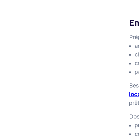
En
Pré
a
c
c
p
Bes
loc
prêt
Doss
p
c