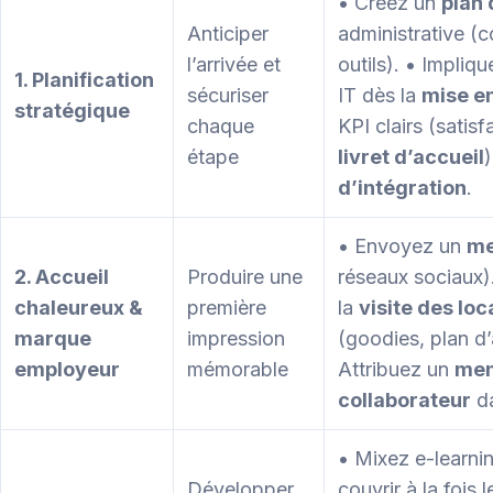
• Créez un
plan 
Anticiper
administrative (c
l’arrivée et
outils). • Impli
1. Planification
sécuriser
IT dès la
mise e
stratégique
chaque
KPI clairs (satis
étape
livret d’accueil
d’intégration
.
• Envoyez un
me
2. Accueil
Produire une
réseaux sociaux)
chaleureux &
première
la
visite des lo
marque
impression
(goodies, plan d’
employeur
mémorable
Attribuez un
men
collaborateur
d
• Mixez e-learnin
Développer
couvrir à la fois 