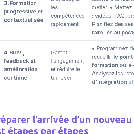
3. Formation
les
métier. • Mettez
progressive et
compétences
: vidéos, FAQ, p
contextualisée
rapidement
Planifiez des ses
faire liés au
post
• Programmez des
4. Suivi,
Garantir
recueillir le
point
feedback et
l’engagement
formation
ou le 
amélioration
et réduire le
Analysez les ret
continue
turnover
d’intégration
et
éparer l’arrivée d’un nouveau
st étapes par étapes