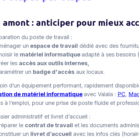
 amont : anticiper pour mieux acc
paration du poste de travail :
ménager un
espace de travail
dédié avec des fournit
hoisir le
matériel informatique
adapté à ses besoins (
réer les
accès aux outils internes,
aramètrer un
badge d'accès
aux locaux.
oin d’un équipement performant, rapidement disponibl
ation de matériel informatique
avec Valala :
PC
,
Ma
s à l’emploi, pour une prise de poste fluide et professio
ier administratif et livret d’accueil :
réparer le
contrat de travail
et les documents administ
onstituer un
livret d’accueil
avec les infos clés (horai