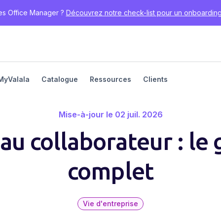
es Office Manager ?
Découvrez notre check-list pour un onboarding 
MyValala
Catalogue
Ressources
Clients
Mise-à-jour le 02 juil. 2026
au collaborateur : le
complet
Vie d'entreprise