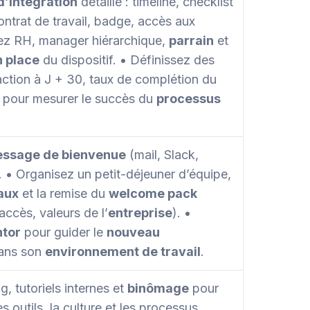
d’intégration
détaillé : timeline, checklist
ontrat de travail, badge, accès aux
quez RH, manager hiérarchique,
parrain
et
n place
du dispositif. • Définissez des
faction à J + 30, taux de complétion du
) pour mesurer le succès du
processus
ssage de bienvenue
(mail, Slack,
. • Organisez un petit-déjeuner d’équipe,
caux
et la remise du
welcome pack
accès, valeurs de l’
entreprise
). •
tor
pour guider le
nouveau
ans son
environnement de travail
.
g, tutoriels internes et
binômage
pour
les outils, la culture et les processus